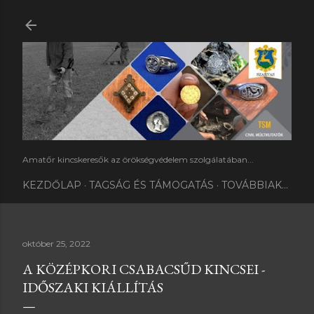
Ugrás a fő tartalomra
Amatőr kincskeresők az örökségvédelem szolgálatában...
KEZDŐLAP
TAGSÁG ÉS TÁMOGATÁS
TOVÁBBIAK…
október 25, 2022
A KÖZÉPKORI CSABACSŰD KINCSEI -
IDŐSZAKI KIÁLLÍTÁS