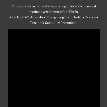
Fémdetektoros falukutatásaink legutóbbi állomásának
eredményeit bemutató kiállítás.
A tárlat 2022.december 31-éig megtekinthető a Szarvasi
Tessedik Sámuel Múzeumban.