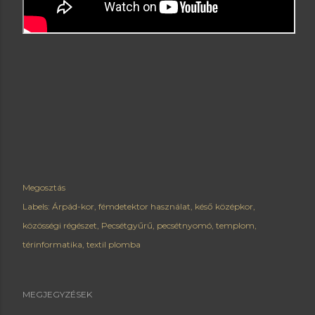
Megosztás
Labels:
Árpád-kor
fémdetektor használat
késő középkor
közösségi régészet
Pecsétgyűrű
pecsétnyomó
templom
térinformatika
textil plomba
MEGJEGYZÉSEK