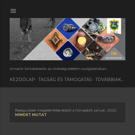
Ugrás a fő tartalomra
Amatőr kincskeresők az örökségvédelem szolgálatában...
KEZDŐLAP
TAGSÁG ÉS TÁMOGATÁS
TOVÁBBIAK…
Bejegyzések megjelenítése ebből a hónapból: január, 2022
B
MINDET MUTAT
e