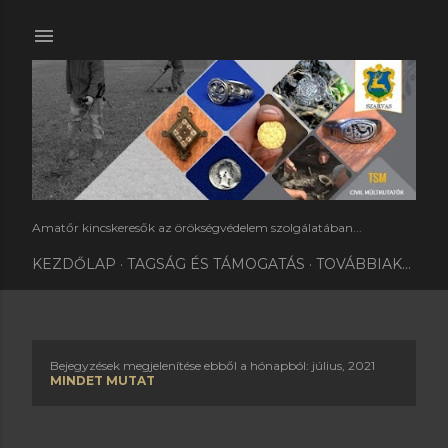
Ugrás a fő tartalomra
Amatőr kincskeresők az örökségvédelem szolgálatában...
KEZDŐLAP
TAGSÁG ÉS TÁMOGATÁS
TOVÁBBIAK…
Bejegyzések megjelenítése ebből a hónapból: július, 2021
B
MINDET MUTAT
e