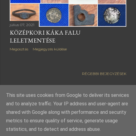
július 07, 2021
KÖZÉPKORI KÁKA FALU
LELETMENTÉSE
Megosztás
Megjegyzés küldése
RÉGEBBI BEJEGYZÉSEK
This site uses cookies from Google to deliver its services
and to analyze traffic. Your IP address and user-agent are
Üzemeltető: Blogger
shared with Google along with performance and security
metrics to ensure quality of service, generate usage
FIGYELEM! Hazánk területén a fémkereső műszer használata engedélyhez
kötött. A fémdetektor engedély nélküli használata súlyos örökségvédelmi
statistics, and to detect and address abuse.
bírságot vonhat maga után!