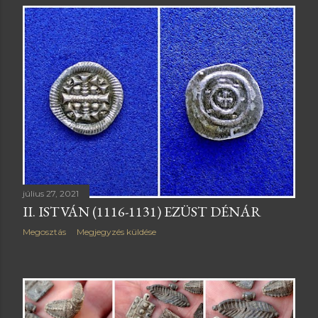
j
e
g
y
z
é
s
július 27, 2021
e
II. ISTVÁN (1116-1131) EZÜST DÉNÁR
k
Megosztás
Megjegyzés küldése