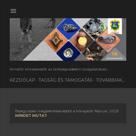
Ugrás a fő tartalomra
Amatőr kincskeresők az örökségvédelem szolgálatában...
KEZDŐLAP
TAGSÁG ÉS TÁMOGATÁS
TOVÁBBIAK…
Bejegyzések megjelenítése ebből a hónapból: február, 2023
B
MINDET MUTAT
e