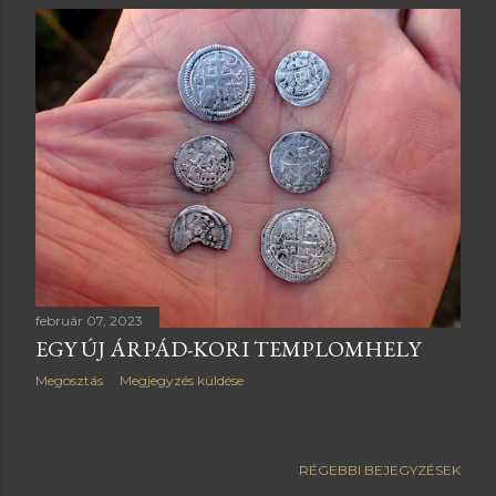
j
e
g
y
z
é
s
e
február 07, 2023
EGY ÚJ ÁRPÁD-KORI TEMPLOMHELY
k
Megosztás
Megjegyzés küldése
RÉGEBBI BEJEGYZÉSEK