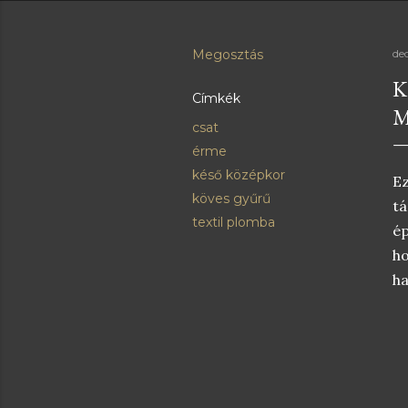
Megosztás
de
K
Címkék
M
csat
érme
késő középkor
Ez
köves gyűrű
tá
textil plomba
ép
ho
ha