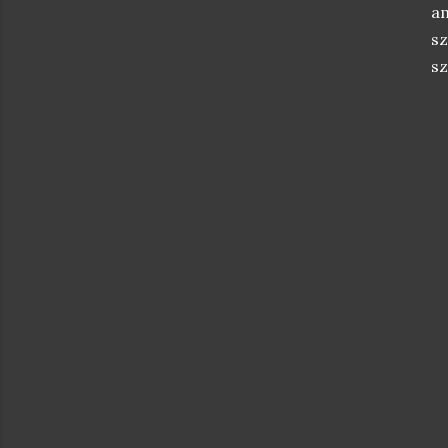
am
sz
sz