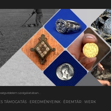
Ugrás a fő tartalomra
ségvédelem szolgálatában...
ÉS TÁMOGATÁS
EREDMÉNYEINK
ÉREMTÁR
WERK