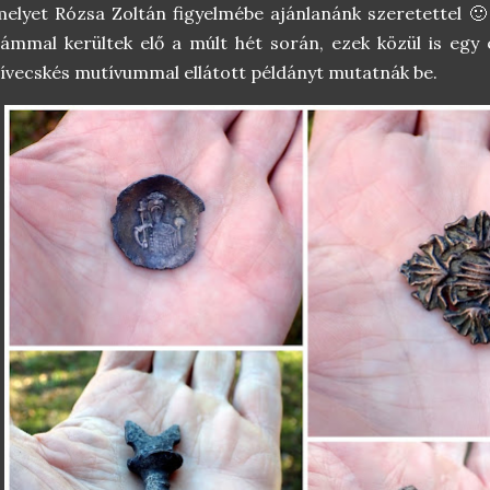
elyet Rózsa Zoltán figyelmébe ajánlanánk szeretettel 🙂
ámmal kerültek elő a múlt hét során, ezek közül is egy 
ívecskés mutívummal ellátott példányt mutatnák be.