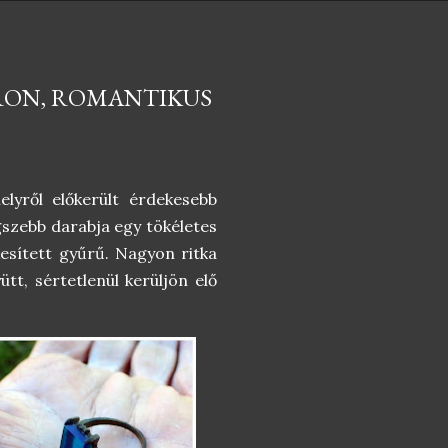
PRON, ROMANTIKUS
elyről előkerült érdekesebb
egszebb darabja egy tökéletes
esített gyűrű. Nagyon ritka
tt, sértetlenül kerüljön elő