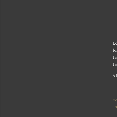
Le
fe
te
te
A 
Me
Lab