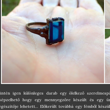
zintén igen különleges darab egy ölelkező szerelmesp
lképzelhető hogy egy mennyegzőre készült és egy ünn
egészítője lehetett... Előkerült továbbá egy fémből kész