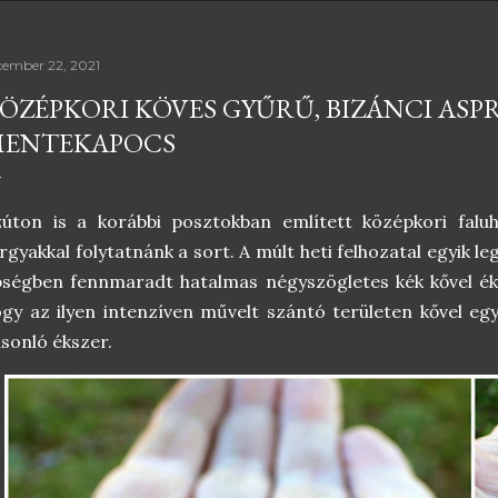
cember 22, 2021
ÖZÉPKORI KÖVES GYŰRŰ, BIZÁNCI AS
ENTEKAPOCS
úton is a korábbi posztokban említett középkori faluh
rgyakkal folytatnánk a sort. A múlt heti felhozatal egyik l
ségben fennmaradt hatalmas négyszögletes kék kővel ék
gy az ilyen intenzíven művelt szántó területen kővel együ
sonló ékszer.