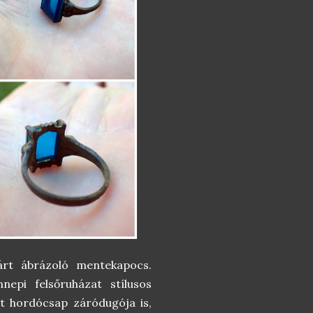
árt ábrázoló mentekapocs.
epi felsőruházat stílusos
ült hordócsap záródugója is,