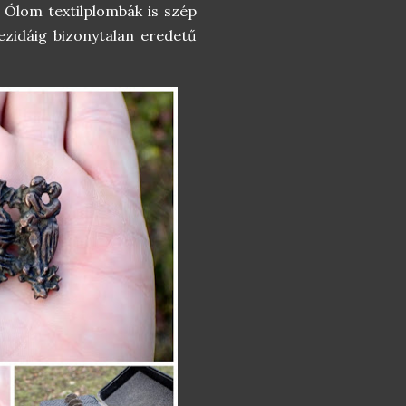
 Ólom textilplombák is szép
ezidáig bizonytalan eredetű