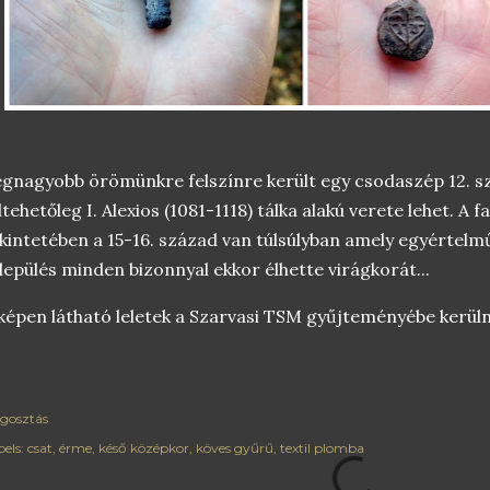
gnagyobb örömünkre felszínre került egy csodaszép 12. s
ltehetőleg I. Alexios (1081-1118) tálka alakú verete lehet. A 
kintetében a 15-16. század van túlsúlyban amely egyértelm
lepülés minden bizonnyal ekkor élhette virágkorát...
képen látható leletek a Szarvasi TSM gyűjteményébe kerüln
gosztás
els:
csat
érme
késő középkor
köves gyűrű
textil plomba