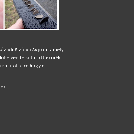
zázadi Bizánci Aspron amely
faluhelyen felkutatott érmék
űen utal arra hogy a
ek.