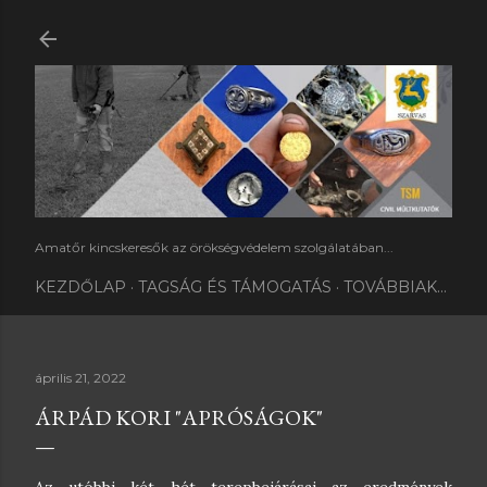
Ugrás a fő tartalomra
Amatőr kincskeresők az örökségvédelem szolgálatában...
KEZDŐLAP
TAGSÁG ÉS TÁMOGATÁS
TOVÁBBIAK…
április 21, 2022
ÁRPÁD KORI "APRÓSÁGOK"
Az utóbbi két hét terepbejárásai az eredmények