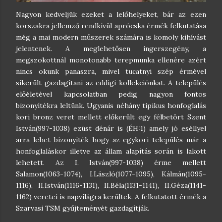
Nagyon kedveljük ezeket a lelőhelyeket, bár az ezen
korszakra jellemző rendkívül aprócska érmék felkutatása
még a mai modern műszerek számára is komoly kihívást
jelentenek. A meglehetősen ingerszegény, a
megszokottnál monotonabb terepmunka ellenére azért
nincs okunk panaszra, mivel tucatnyi szép érmével
sikerült gazdagítani az eddigi kollekciónkat. A település
előéletével kapcsolatban pedig nagyon fontos
bizonyítékra leltünk. Ugyanis néhány tipikus honfoglalás
kori bronz veret mellett előkerült egy félbetört Szent
István(997-1038) ezüst dénár is (ÉH:1) amely jó eséllyel
arra lehet bizonyíték hogy az egykori település már a
honfoglaláskor illetve az állam alapítás során is lakott
lehetett. Az I. István(997-1038) érme mellett
Salamon(1063-1074), I.László(1077-1095), Kálmán(1095-
1116), II.István(1116-1131), II.Béla(1131-1141), II.Géza(1141-
1162) veretei is napvilágra kerültek. A felkutatott érmék a
Szarvasi TSM gyűjteményét gazdagítják.