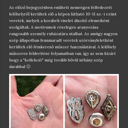
Az előző bejegyzésben említett nemrégen felfedezett
lelőhelyről kerültek elő a képen látható 10-11 sz.-i ezüst
veretek, melyek a korabeli viselet díszítő elemeiként
szolgáltak. A motívumok részleges aranyozása
rangosabb személy ruházatára utalhat. Az amúgy nagyon
szép állapotban fennmaradt veretek szórványleletként
kerültek elő fémkereső műszer használatával. A lelőhely
műszeres felderítése folyamatban van, így az sem kizárt
hogy a "kollekció" még tovább bővül néhány szép
darabbal 🙂