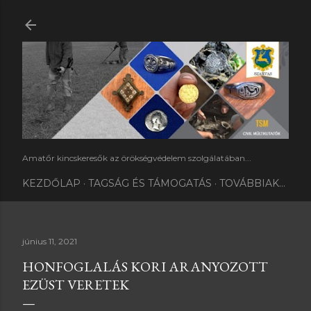
Ugrás a fő tartalomra
Amatőr kincskeresők az örökségvédelem szolgálatában...
KEZDŐLAP
TAGSÁG ÉS TÁMOGATÁS
TOVÁBBIAK…
június 11, 2021
HONFOGLALÁS KORI ARANYOZOTT
EZÜST VERETEK