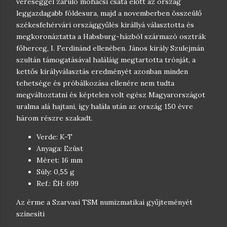
vereséggel záruló mohácsi csata előtt az ország
leggazdagabb földesura, majd a novemberben összeülő
székesfehérvári országgyűlés királlyá választotta és
megkoronáztatta a Habsburg-házból származó osztrák
főherceg, I. Ferdinánd ellenében. János király Szulejmán
szultán támogatásával haláláig megtartotta trónját, a
kettős királyválasztás eredményét azonban minden
tehetsége és próbálkozása ellenére nem tudta
megváltoztatni és képtelen volt egész Magyarországot
uralma alá hajtani, így halála után az ország 150 évre
három részre szakadt.
Verde: K-T
Anyaga: Ezüst
Méret: 16 mm
Súly: 0,55 g
Ref.: ÉH: 699
Az érme a Szarvasi TSM numizmatikai gyűjteményét
színesíti