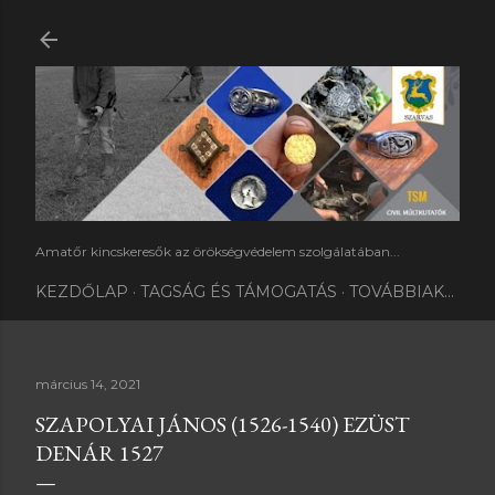
Ugrás a fő tartalomra
Amatőr kincskeresők az örökségvédelem szolgálatában...
KEZDŐLAP
TAGSÁG ÉS TÁMOGATÁS
TOVÁBBIAK…
március 14, 2021
SZAPOLYAI JÁNOS (1526-1540) EZÜST
DENÁR 1527