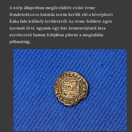
A szép állapotban megőrződött ezüst érme
fémdetektoros kutatás során került elő a középkori
Káka falu lelőhely területéről. Az érme felülete égés
nyomait őrzi, ugyanis egy ház kemencéjének laza
szerkezetű hamus foltjában pihent a megtalálás
pillanatáig.